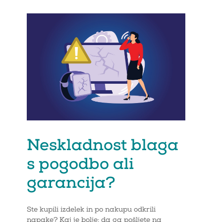
Neskladnost blaga
s pogodbo ali
garancija?
Ste kupili izdelek in po nakupu odkrili
napake? Kaj je bolje: da ga pošljete na