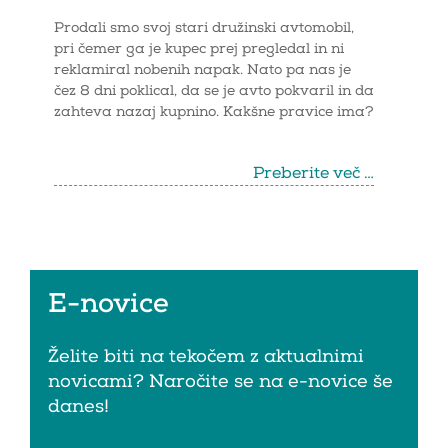
Prodali smo svoj stari družinski avtomobil,
pri čemer ga je kupec prej pregledal in ni
reklamiral nobenih napak. Nato pa nas je
čez 8 dni poklical, da se je avto pokvaril in da
zahteva nazaj kupnino. Kakšne pravice ima?
Preberite več …
E-novice
Želite biti na tekočem z aktualnimi
novicami? Naročite se na e-novice še
danes!