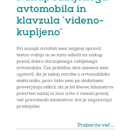
avtomobila in
klavzula `videno-
kupljeno´
Pri manjši avtohiši sem najprej opravil
testno vožnjo in se nato odločil za nakup
precej dobro ohranjenega rabljenega
avtomobila. Čez približno dva meseca sem
ugotovil, da je nekaj narobe z avtomobilsko
elektroniko, prav tako sem po dodatnem
preverjanju odkril, da je bil števec kilometrov
prevrten nazaj in ima avto v resnici precej
več prevoženih kilometrov, kot je zagotavljal
prodajalec.
Preberite več …