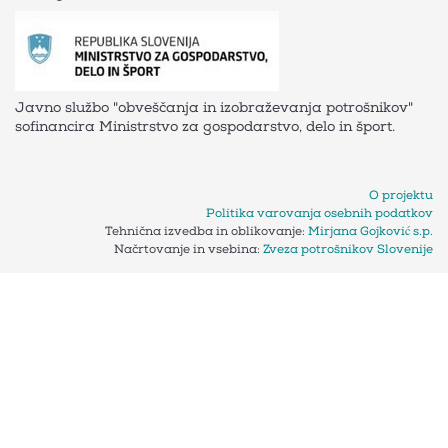
Javno službo "obveščanja in izobraževanja potrošnikov"
sofinancira Ministrstvo za gospodarstvo, delo in šport.
O projektu
Politika varovanja osebnih podatkov
Tehnična izvedba in oblikovanje:
Mirjana Gojković s.p.
Načrtovanje in vsebina:
Zveza potrošnikov Slovenije
Piškotki na naši spletni strani
To obvestilo je podano v skladu z Zakonom o elektronskih
komunikacijah (ZEKom-2), ki ureja pravila glede uporabe
piškotkov in podobnih tehnologij za shranjevanje podatkov ali
dostop do podatkov, shranjenih na vašem računalniku ali
mobilni napravi.
Informacije o uporabi piškotkov