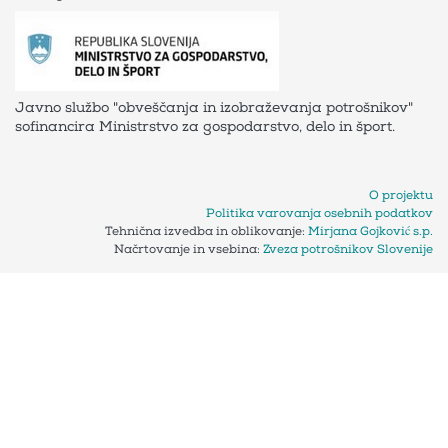
Javno službo "obveščanja in izobraževanja potrošnikov"
sofinancira Ministrstvo za gospodarstvo, delo in šport.
O projektu
Politika varovanja osebnih podatkov
Tehnična izvedba in oblikovanje:
Mirjana Gojković s.p.
Načrtovanje in vsebina:
Zveza potrošnikov Slovenije
Piškotki na naši spletni strani
To obvestilo je podano v skladu z Zakonom o elektronskih
komunikacijah (ZEKom-2), ki ureja pravila glede uporabe
piškotkov in podobnih tehnologij za shranjevanje podatkov ali
dostop do podatkov, shranjenih na vašem računalniku ali
mobilni napravi.
Informacije o uporabi piškotkov