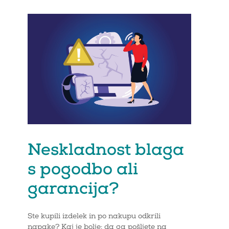
Neskladnost blaga
s pogodbo ali
garancija?
Ste kupili izdelek in po nakupu odkrili
napake? Kaj je bolje: da ga pošljete na