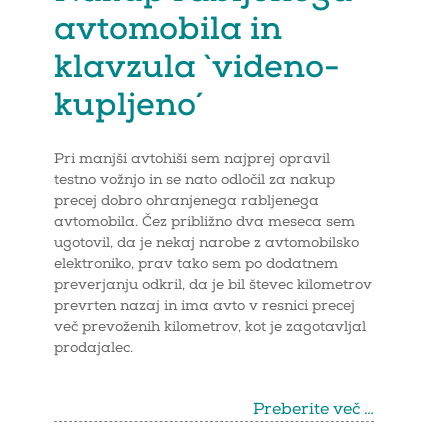
avtomobila in
klavzula `videno-
kupljeno´
Pri manjši avtohiši sem najprej opravil
testno vožnjo in se nato odločil za nakup
precej dobro ohranjenega rabljenega
avtomobila. Čez približno dva meseca sem
ugotovil, da je nekaj narobe z avtomobilsko
elektroniko, prav tako sem po dodatnem
preverjanju odkril, da je bil števec kilometrov
prevrten nazaj in ima avto v resnici precej
več prevoženih kilometrov, kot je zagotavljal
prodajalec.
Preberite več …