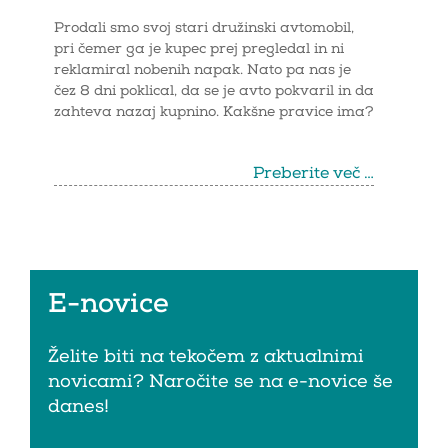
Prodali smo svoj stari družinski avtomobil,
pri čemer ga je kupec prej pregledal in ni
reklamiral nobenih napak. Nato pa nas je
čez 8 dni poklical, da se je avto pokvaril in da
zahteva nazaj kupnino. Kakšne pravice ima?
Preberite več …
E-novice
Želite biti na tekočem z aktualnimi
novicami? Naročite se na e-novice še
danes!