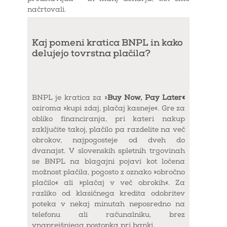
načrtovali.
Kaj pomeni kratica BNPL in kako
delujejo tovrstna plačila?
BNPL je kratica za »
Buy Now, Pay Later«
oziroma »kupi zdaj, plačaj kasneje«. Gre za
obliko financiranja, pri kateri nakup
zaključite takoj, plačilo pa razdelite na več
obrokov, najpogosteje od dveh do
dvanajst. V slovenskih spletnih trgovinah
se BNPL na blagajni pojavi kot ločena
možnost plačila, pogosto z oznako »obročno
plačilo« ali »plačaj v več obrokih«. Za
razliko od klasičnega kredita odobritev
poteka v nekaj minutah neposredno na
telefonu ali računalniku, brez
vnaprejšnjega postopka pri banki.