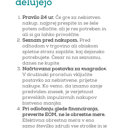
delujejo
Pravilo 24 ur.
Če gre za nebistven
nakup, najprej prespite in se šele
potem odločite, ali je res potreben in
ali si ga lahko privoščite.
Seznam pred nakupom.
Pred
odhodom v trgovino ali obiskom
spletne strani zapišite, kaj dejansko
potrebujete. Česar ni na seznamu,
danes ne kupite.
Načrtovana postavka za »nagrado«.
V družinski proračun vključite
postavko za nebistvene, prijetne
nakupe. Ko vemo, da imamo zanje
predviden znesek, je verjetnost
prevelikih impulzivnih nakupov
bistveno manjša.
Pri odločanju glede financiranja,
preverite EOM, ne le obrestne mere.
Efektivna obrestna mera v eno
samo številko združi vse stroške in je