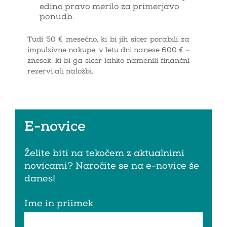
edino pravo merilo za primerjavo
ponudb.
Tudi 50 € mesečno, ki bi jih sicer porabili za
impulzivne nakupe, v letu dni nanese 600 € –
znesek, ki bi ga sicer lahko namenili finančni
rezervi ali naložbi.
E-novice
Želite biti na tekočem z aktualnimi
novicami? Naročite se na e-novice še
danes!
Ime in priimek