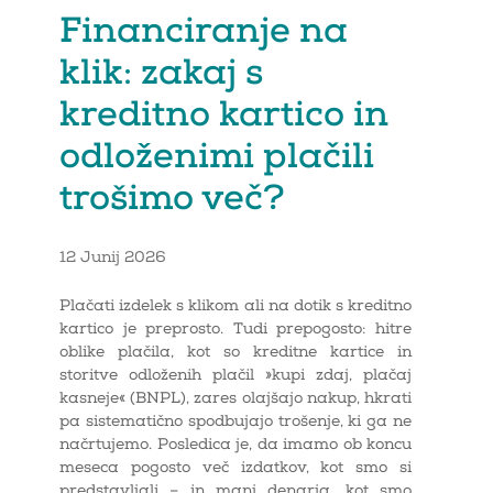
Financiranje na
klik: zakaj s
kreditno kartico in
odloženimi plačili
trošimo več?
12 Junij 2026
Plačati izdelek s klikom ali na dotik s kreditno
kartico je preprosto. Tudi prepogosto: hitre
oblike plačila, kot so kreditne kartice in
storitve odloženih plačil »kupi zdaj, plačaj
kasneje« (BNPL), zares olajšajo nakup, hkrati
pa sistematično spodbujajo trošenje, ki ga ne
načrtujemo. Posledica je, da imamo ob koncu
meseca pogosto več izdatkov, kot smo si
predstavljali – in manj denarja, kot smo