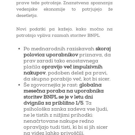
prave teže potrošnje. Znanstvena spoznanja
vedenjske ekonomije to potrjujejo že
desetletja.
Novi podatki pa kažejo, kako močno na
potrošnjo vpliva razmah storitev BNPL
Po mednarodnih raziskavah
skoraj
polovica uporabnikov
priznava, da
prav zaradi tako enostavnega
plačila
opravijo več impulzivnih
nakupov
, podoben delež pa pravi,
da skupno porabijo več, kot bi sicer.
Še zgovornejša je rast:
globalna
mesečna poraba na uporabnika
storitev BNPL se je v letu dni
dvignila za približno 1/5
. Ta
psihološka zanka zadeva vse ljudi,
ne le tistih z nižjimi prihodki:
nenačrtovane nakupe redno
opravljajo tudi tisti, ki bi si jih sicer
na videz lahko privoščili.