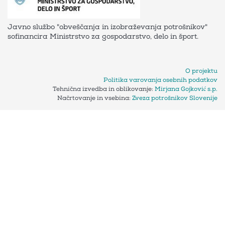
Javno službo "obveščanja in izobraževanja potrošnikov"
sofinancira Ministrstvo za gospodarstvo, delo in šport.
O projektu
Politika varovanja osebnih podatkov
Tehnična izvedba in oblikovanje:
Mirjana Gojković s.p.
Načrtovanje in vsebina:
Zveza potrošnikov Slovenije
Piškotki na naši spletni strani
To obvestilo je podano v skladu z Zakonom o elektronskih
komunikacijah (ZEKom-2), ki ureja pravila glede uporabe
piškotkov in podobnih tehnologij za shranjevanje podatkov ali
dostop do podatkov, shranjenih na vašem računalniku ali
mobilni napravi.
Informacije o uporabi piškotkov
Ta stran uporablja piškotke. Z uporabo naše spletne strani
uporabnik izjavlja, da sprejme in soglaša z uporabo piškotkov v
skladu s pogoji uporabe, navedenimi v tem dokumentu.